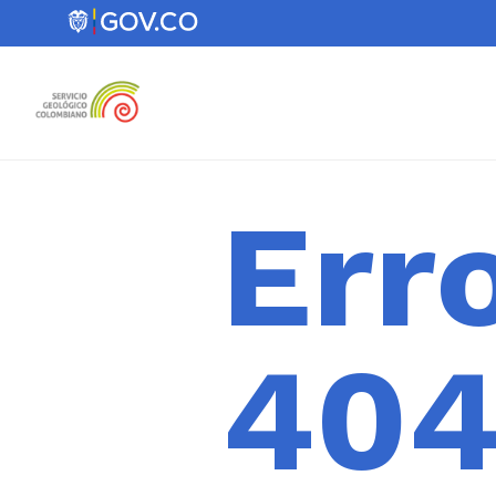
Err
40